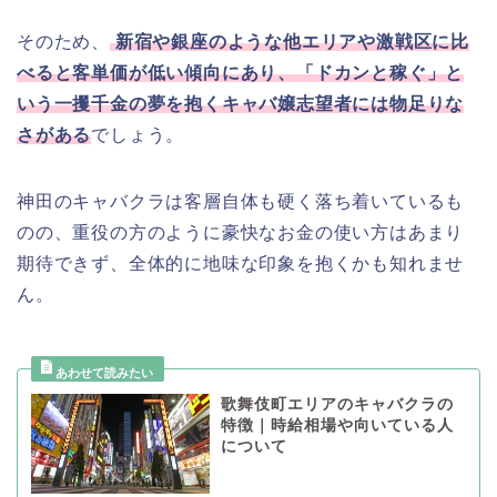
そのため、
新宿や銀座のような他エリアや激戦区に比
べると客単価が低い傾向にあり、「ドカンと稼ぐ」と
いう一攫千金の夢を抱くキャバ嬢志望者には物足りな
さがある
でしょう。
神田のキャバクラは客層自体も硬く落ち着いているも
のの、重役の方のように豪快なお金の使い方はあまり
期待できず、全体的に地味な印象を抱くかも知れませ
ん。
歌舞伎町エリアのキャバクラの
特徴｜時給相場や向いている人
について