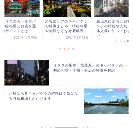
沢エリアのガールズバ
渋谷エリアのキャバクラ
恵比寿にある会員制
の時給相場とお店を選
の特徴まとめ｜時給相場
ンジの時給や人気店
際のポイントとは
や待遇などを徹底解説
体入前に知っておき
い...
2021年10月19日
2021年9月12日
2020年10
オタクの聖地『秋葉原』のキャバクラの
時給相場・客層・お店の特徴を解説
川崎にあるキャバクラの特徴は？気にな
る時給相場もわかります