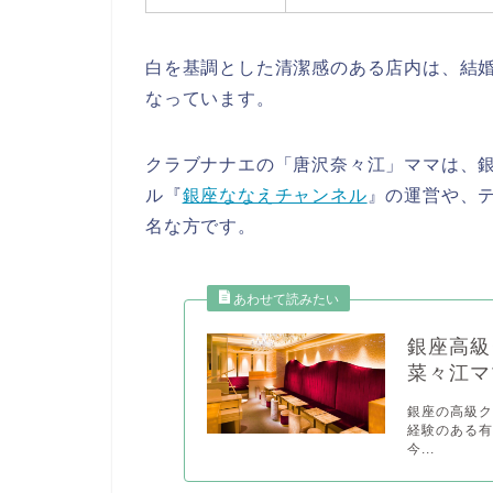
白を基調とした清潔感のある店内は、結
なっています。
クラブナナエの「唐沢奈々江」ママは、銀座
ル『
銀座ななえチャンネル
』の運営や、
名な方
です。
銀座高級
菜々江マ
銀座の高級ク
経験のある
今...