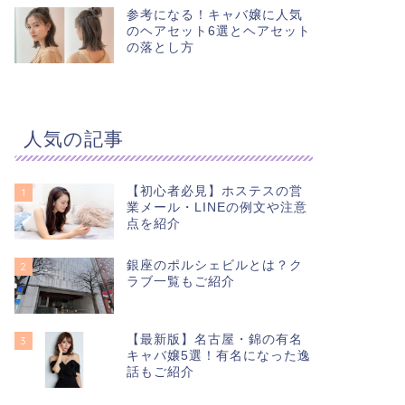
参考になる！キャバ嬢に人気
のヘアセット6選とヘアセット
の落とし方
人気の記事
【初心者必見】ホステスの営
1
業メール・LINEの例文や注意
点を紹介
銀座のポルシェビルとは？ク
2
ラブ一覧もご紹介
【最新版】名古屋・錦の有名
3
キャバ嬢5選！有名になった逸
話もご紹介